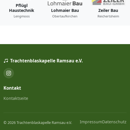
Peter Mayer /
Sturz
Schmankerl
Montagebau
Busunternehmen
Hütte
Bibinger
Schönbrunn
Ramsau
Reichertsheim
Trachtenblaskapelle Ramsau e.V.
Kontakt
Kontaktseite
Impressum
Datenschutz
© 2026 Trachtenblaskapelle Ramsau e.V.