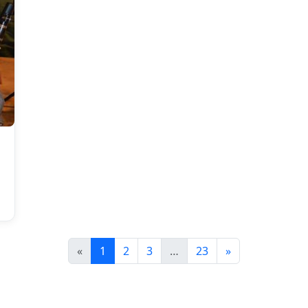
«
1
2
3
…
23
»