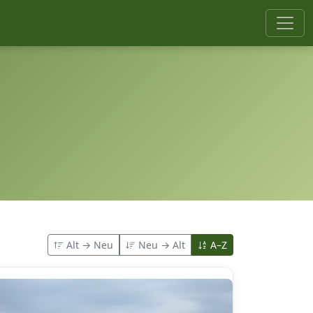
Alt → Neu
Neu → Alt
A–Z