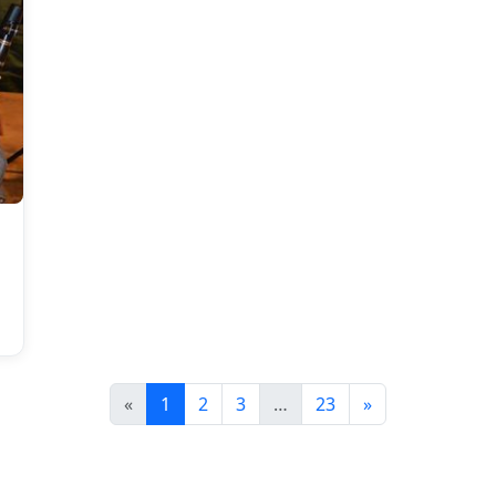
«
1
2
3
…
23
»