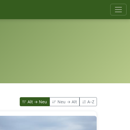
Alt → Neu
Neu → Alt
A–Z