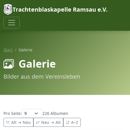
Trachtenblaskapelle Ramsau e.V.
Start
Galerie
Galerie
Bilder aus dem Vereinsleben
Pro Seite:
226 Albumen
Alt → Neu
Neu → Alt
A–Z