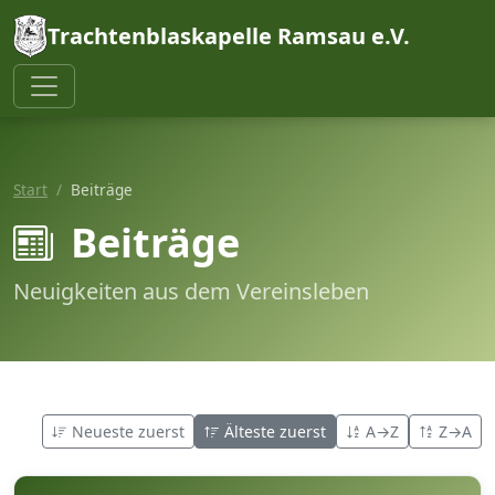
Trachtenblaskapelle Ramsau e.V.
Start
Beiträge
Beiträge
Neuigkeiten aus dem Vereinsleben
Neueste zuerst
Älteste zuerst
A→Z
Z→A